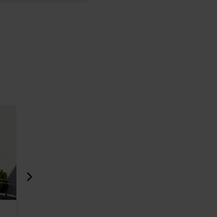
Viru väravad
Katariina 