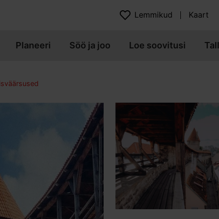
Lemmikud
Kaart
Planeeri
Söö ja joo
Loe soovitusi
Tal
isväärsused