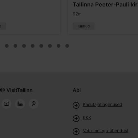
Tallinna Peeter-Pauli kir
92m
d
Kirikud
@ VisitTallinn
Abi
Kasutajatingimused
KKK
Võta meiega ühendust