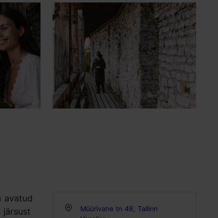
n avatud
Müürivahe tn 48, Tallinn
 järsust