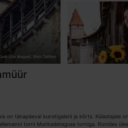
Kadi-Liis Koppel, Visit Tallinn
namüür
s on tänapäeval kunstigalerii ja kõrts. Külastajale o
ellemanni torni Munkadetaguse torniga. Ronides üles