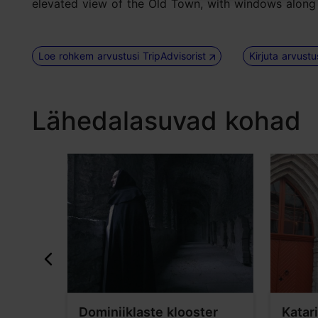
elevated view of the Old Town, with windows along t
Loe rohkem arvustusi TripAdvisorist
Kirjuta arvust
Lähedalasuvad kohad
Dominiiklaste klooster
Katari