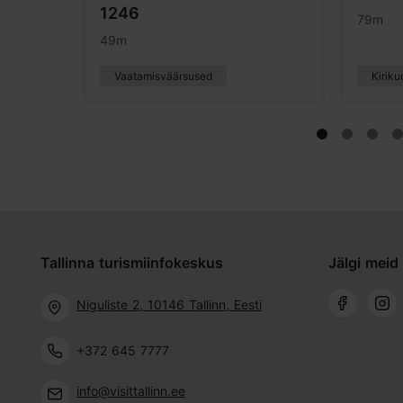
1246
79m
49m
Vaatamisväärsused
Kiriku
Tallinna turismiinfokeskus
Jälgi meid 
Niguliste 2, 10146 Tallinn, Eesti
+372 645 7777
info@visittallinn.ee