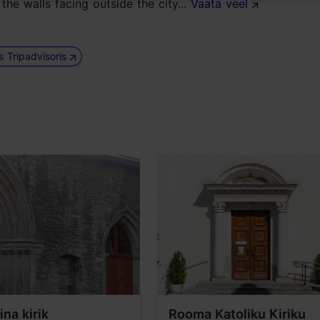
he walls facing outside the city...
Vaata veel
us Tripadvisoris
ina kirik
Rooma Katoliku Kiriku