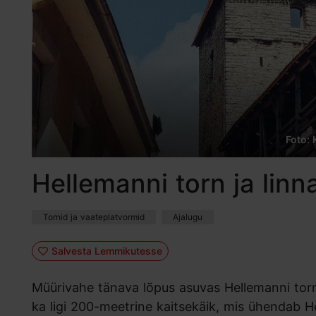
Foto: 
Hellemanni torn ja lin
Tornid ja vaateplatvormid
Ajalugu
Salvesta Lemmikutesse
Müürivahe tänava lõpus asuvas Hellemanni torni
ka ligi 200-meetrine kaitsekäik, mis ühendab H