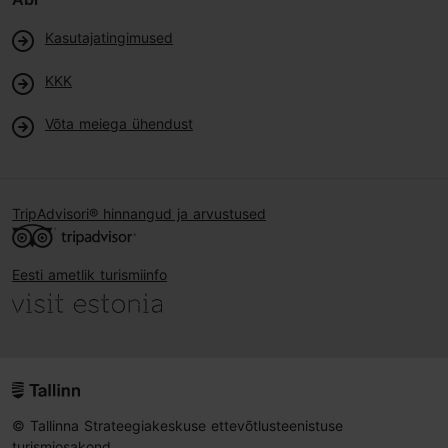
Kasutajatingimused
KKK
Võta meiega ühendust
TripAdvisori® hinnangud ja arvustused
Eesti ametlik turismiinfo
© Tallinna Strateegiakeskuse ettevõtlusteenistuse
turismiosakond