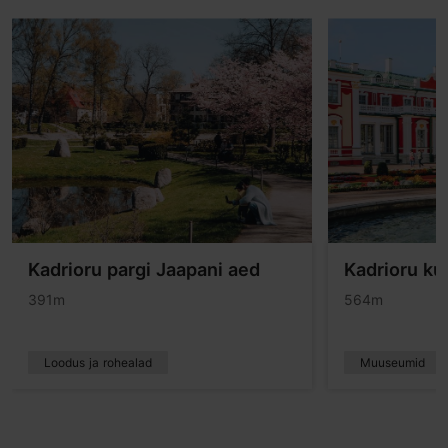
Kadrioru pargi Jaapani aed
Kadrioru k
391m
564m
Loodus ja rohealad
Muuseumid