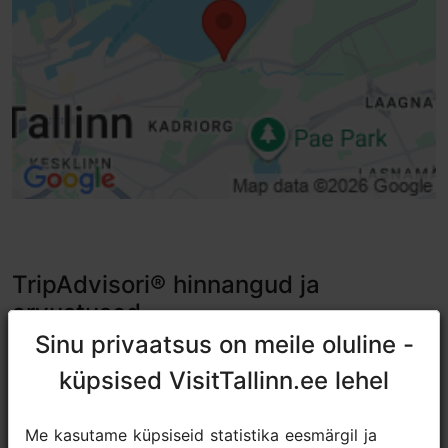
TripAdvisori® hinnangud ja
arvustused
Sinu privaatsus on meile oluline -
Sinu privaatsus on meile oluline -
tripadvisor rating 4.2 of 5
küpsised VisitTallinn.ee lehel
küpsised VisitTallinn.ee lehel
põhineb
365 hinnangul
Me kasutame küpsiseid statistika eesmärgil ja
Me kasutame küpsiseid statistika eesmärgil ja