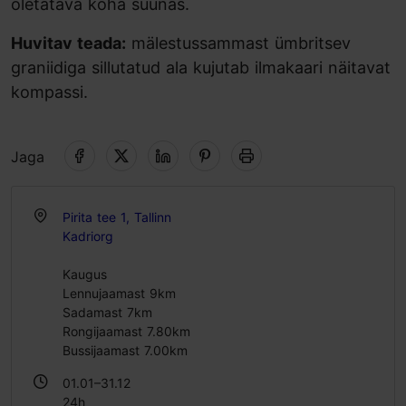
oletatava koha suunas.
Huvitav teada:
mälestussammast ümbritsev
graniidiga sillutatud ala kujutab ilmakaari näitavat
kompassi.
Jaga
Pirita tee 1, Tallinn
Kadriorg
Kaugus
Lennujaamast 9km
Sadamast 7km
Rongijaamast 7.80km
Bussijaamast 7.00km
01.01–31.12
24h