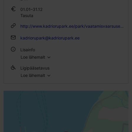
01.01–31.12
Tasuta
http://www.kadriorupark.ee/park/vaatamisvaarsused/russalka-malestusmark
kadriorupark@kadriorupark.ee
Lisainfo
Loe lähemalt
Õues
Ligipääsetavus
Loe lähemalt
Täielik ligipääsetavus ratastooliga
Täielik ligipääsetavus skuutriga
Täielik ligipääsetavus elektrilise ratastooliga
Täielik ligipääsetavus lapsevankriga
Invaparkla ja invaparkimiskoht