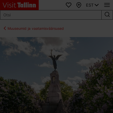
EST
Lemmikud
Kaart
Muuseumid ja vaatamisväärsused