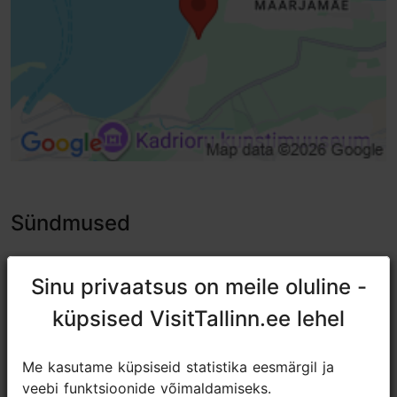
Invatualeti pott keskel
Lapsemähkimine
Madal teeninduslett
Madalad nagid, riidepuud
Sündmused
Sinu privaatsus on meile oluline -
Sinu privaatsus on meile oluline -
küpsised VisitTallinn.ee lehel
küpsised VisitTallinn.ee lehel
Me kasutame küpsiseid statistika eesmärgil ja
Me kasutame küpsiseid statistika eesmärgil ja
veebi funktsioonide võimaldamiseks.
veebi funktsioonide võimaldamiseks.