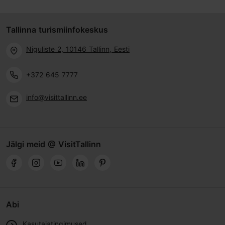
Tallinna turismiinfokeskus
Niguliste 2, 10146 Tallinn, Eesti
+372 645 7777
info@visittallinn.ee
Jälgi meid @ VisitTallinn
Abi
Kasutajatingimused