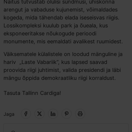
Näitus tutvustab olulisi sündmusi, ühiskonna
arengut ja vabaduse kujunemist, võimaldades
kogeda, mida tähendab elada iseseisvas riigis.
Lossikompleksi kuulub park ja õueala, kus
eksponeeritakse nõukogude perioodi
monumente, mis eemaldati avalikest ruumidest.
Väiksematele külalistele on loodud mänguline ja
hariv „Laste Vabariik“, kus lapsed saavad
proovida riigi juhtimist, valida presidendi ja läbi
mängu õppida demokraatliku riigi korraldust.
Tasuta Tallinn Cardiga!
Jaga