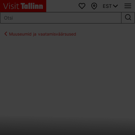
EST
Lemmikud
Kaart
Muuseumid ja vaatamisväärsused