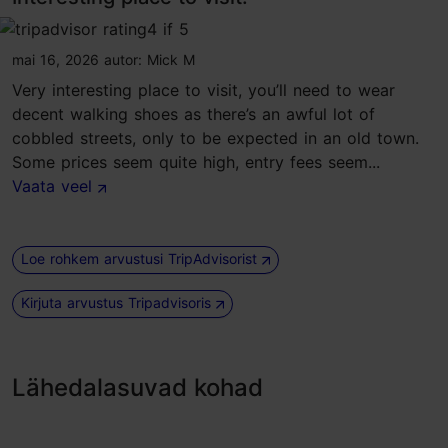
tripadvisor rating 4 of 5
mai 16, 2026
autor:
Mick M
Very interesting place to visit, you’ll need to wear
decent walking shoes as there’s an awful lot of
cobbled streets, only to be expected in an old town.
Some prices seem quite high, entry fees seem...
Vaata veel
Loe rohkem arvustusi TripAdvisorist
Kirjuta arvustus Tripadvisoris
Lähedalasuvad kohad