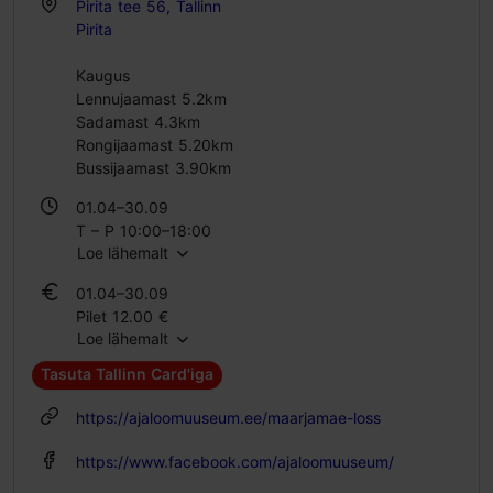
Pirita tee 56, Tallinn
Pirita
Kaugus
Lennujaamast 5.2km
Sadamast 4.3km
Rongijaamast 5.20km
Bussijaamast 3.90km
01.04–30.09
T – P 10:00–18:00
Loe lähemalt
01.10–31.03
01.04–30.09
K – P 10:00–18:00
Pilet 12.00 €
Loe lähemalt
Õpilase pilet 9.00 €
Perepilet 24.00 €
Tasuta Tallinn Card'iga
01.10–31.03
https://ajaloomuuseum.ee/maarjamae-loss
Pilet 12.00 €
Õpilase pilet 9.00 €
https://www.facebook.com/ajaloomuuseum/
Perepilet 24.00 €