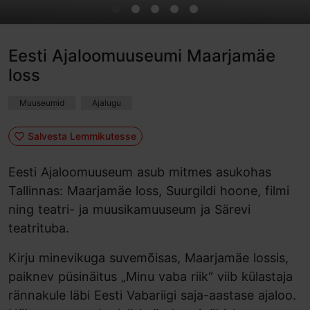
Eesti Ajaloomuuseumi Maarjamäe
loss
Muuseumid
Ajalugu
Salvesta Lemmikutesse
Eesti Ajaloomuuseum asub mitmes asukohas
Tallinnas: Maarjamäe loss, Suurgildi hoone, filmi
ning teatri- ja muusikamuuseum ja Särevi
teatrituba.
Kirju minevikuga suvemõisas, Maarjamäe lossis,
paiknev püsinäitus „Minu vaba riik“ viib külastaja
rännakule läbi Eesti Vabariigi saja-aastase ajaloo.