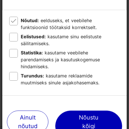
Nõutud:
Nõutud:
eelduseks, et veebilehe
eelduseks, et veebilehe
Näitus "Sulle on pärandus"
funktsioonid töötaksid korrektselt.
funktsioonid töötaksid korrektselt.
03.10.2025 - 30.08.2026
Eelistused:
Eelistused:
kasutame sinu eelistuste
kasutame sinu eelistuste
Näitus
säilitamiseks.
säilitamiseks.
Statistika:
Statistika:
kasutame veebilehe
kasutame veebilehe
parendamiseks ja kasutuskogemuse
parendamiseks ja kasutuskogemuse
hindamiseks.
hindamiseks.
Turundus:
Turundus:
kasutame reklaamide
kasutame reklaamide
TripAdvisori® hinnangud ja
muutmiseks sinule asjakohasemaks.
muutmiseks sinule asjakohasemaks.
arvustused
tripadvisor rating 4.2 of 5
põhineb
82 hinnangul
Ainult
Ainult
Nõustu
Nõustu
A comprehensive look at the recent past
nõutud
nõutud
kõigi
kõigi