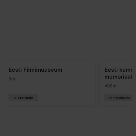
Eesti Filmimuuseum
Eesti komm
memoriaal
9m
498m
Muuseumid
Memoriaalid ja