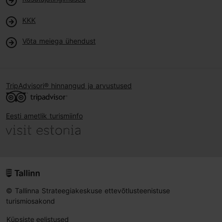
KKK
Võta meiega ühendust
TripAdvisori® hinnangud ja arvustused
Eesti ametlik turismiinfo
© Tallinna Strateegiakeskuse ettevõtlusteenistuse
turismiosakond
Küpsiste eelistused