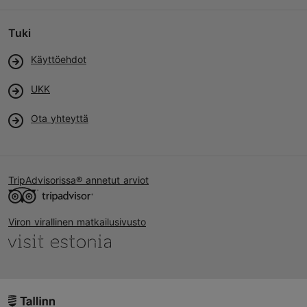
Tuki
Käyttöehdot
UKK
Ota yhteyttä
TripAdvisorissa® annetut arviot
Viron virallinen matkailusivusto