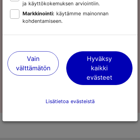
ja käyttökokemuksen arviointiin.
Tallinn Card
72
Markkinointi:
käytämme mainonnan
kohdentamiseen.
tuntia
76.00 €
Aikuinen
78.00 €
Vain
Hyväksy
39.00 €
Lapsi
41.00 €
välttämätön
kaikki
evästeet
0
Ostoskori
Lisätietoa evästeistä