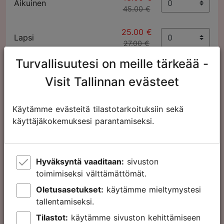
Aikuinen
45.00 €
25.00 €
Lapsi
27.00 €
Turvallisuutesi on meille tärkeää -
Visit Tallinnan evästeet
Tallinn Card
48
Käytämme evästeitä tilastotarkoituksiin sekä
käyttäjäkokemuksesi parantamiseksi.
tuntia
63.00 €
Aikuinen
65.00 €
Hyväksyntä vaaditaan:
sivuston
toimimiseksi välttämättömät.
32.00 €
Lapsi
34.00 €
Oletusasetukset:
käytämme mieltymystesi
tallentamiseksi.
Tilastot:
käytämme sivuston kehittämiseen