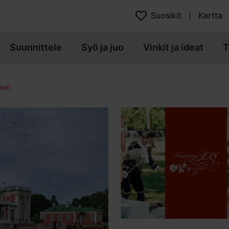
Suosikit
Kartta
Suunnittele
Syö ja juo
Vinkit ja ideat
T
eri