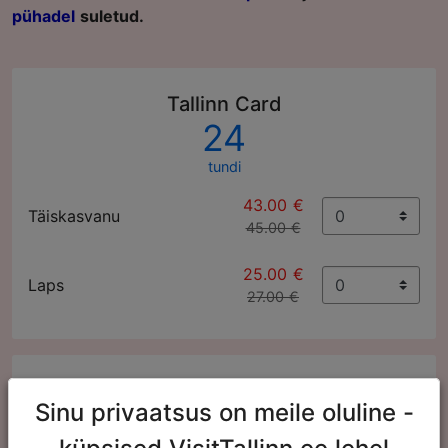
pühadel
suletud.
Tallinn Card
24
tundi
43.00 €
Täiskasvanu
45.00 €
25.00 €
Laps
27.00 €
Tallinn Card
Sinu privaatsus on meile oluline -
48