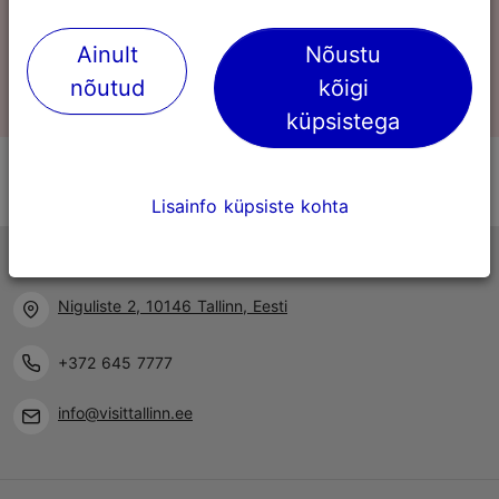
Ainult
Nõustu
0
Ostukorv
nõutud
kõigi
küpsistega
Lisainfo küpsiste kohta
Tallinna turismiinfokeskus
Niguliste 2, 10146 Tallinn, Eesti
+372 645 7777
info@visittallinn.ee