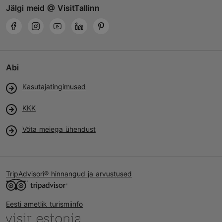
Jälgi meid @ VisitTallinn
Abi
Kasutajatingimused
KKK
Võta meiega ühendust
TripAdvisori® hinnangud ja arvustused
Eesti ametlik turismiinfo