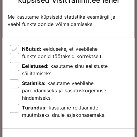
küpsised VisitTallinn.ee lehel
tundi
63.00 €
Täiskasvanu
Me kasutame küpsiseid statistika eesmärgil ja
65.00 €
veebi funktsioonide võimaldamiseks.
32.00 €
Laps
34.00 €
Nõutud:
eelduseks, et veebilehe
funktsioonid töötaksid korrektselt.
Eelistused:
kasutame sinu eelistuste
Tallinn Card
säilitamiseks.
72
Statistika:
kasutame veebilehe
tundi
parendamiseks ja kasutuskogemuse
hindamiseks.
76.00 €
Täiskasvanu
Turundus:
kasutame reklaamide
78.00 €
muutmiseks sinule asjakohasemaks.
39.00 €
Laps
41.00 €