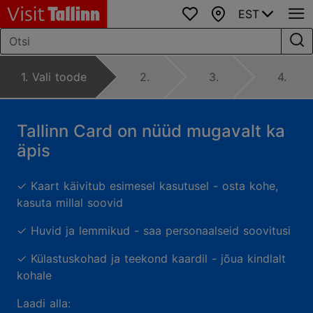
EST
Lemmikud
Kaart
1. Vali toode
2.
3.
4.
Tallinn Card on nüüd mugavalt ka
äpis
✓ Kaart käivitub esimesel kasutusel - osta kohe,
kasuta millal soovid
✓ Huvid ja lemmikud - saa personaalseid soovitusi
✓ Külastuskohad ja teekond kaardil - jõua kindlalt
kohale
Laadi alla: