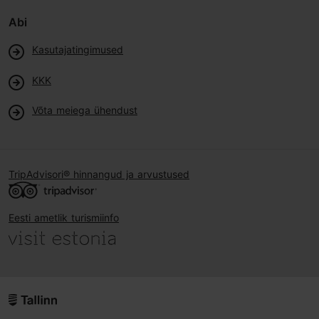
Abi
Kasutajatingimused
KKK
Võta meiega ühendust
TripAdvisori® hinnangud ja arvustused
Eesti ametlik turismiinfo