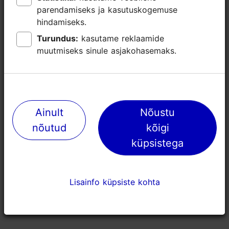
Broneeri
parendamiseks ja kasutuskogemuse
parendamiseks ja kasutuskogemuse
hindamiseks.
hindamiseks.
Turundus:
Turundus:
kasutame reklaamide
kasutame reklaamide
muutmiseks sinule asjakohasemaks.
muutmiseks sinule asjakohasemaks.
Ainult
Ainult
Nõustu
Nõustu
nõutud
nõutud
kõigi
kõigi
küpsistega
küpsistega
Lisainfo küpsiste kohta
Lisainfo küpsiste kohta