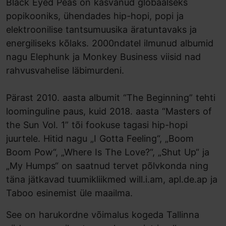
Black Eyed Peas on kasvanud globaalseks
popikooniks, ühendades hip-hopi, popi ja
elektroonilise tantsumuusika äratuntavaks ja
energiliseks kõlaks. 2000ndatel ilmunud albumid
nagu Elephunk ja Monkey Business viisid nad
rahvusvahelise läbimurdeni.
Pärast 2010. aasta albumit “The Beginning” tehti
loominguline paus, kuid 2018. aasta “Masters of
the Sun Vol. 1” tõi fookuse tagasi hip-hopi
juurtele. Hitid nagu „I Gotta Feeling“, „Boom
Boom Pow“, „Where Is The Love?“, „Shut Up“ ja
„My Humps“ on saatnud tervet põlvkonda ning
täna jätkavad tuumikliikmed will.i.am, apl.de.ap ja
Taboo esinemist üle maailma.
See on harukordne võimalus kogeda Tallinna