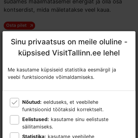
südames maailmatasemel energiat ja olla osa
kontserdist, mida mäletatakse veel kaua.
Osta pilet
Sinu privaatsus on meile oluline -
Sinu privaatsus on meile oluline -
Jaga
küpsised VisitTallinn.ee lehel
küpsised VisitTallinn.ee lehel
Vanasadama Kruiisiala
Me kasutame küpsiseid statistika eesmärgil ja
Me kasutame küpsiseid statistika eesmärgil ja
Logi tn 6, Tallinn
veebi funktsioonide võimaldamiseks.
veebi funktsioonide võimaldamiseks.
15.06.2026
https://www.psmusicagency.ee/events
Nõutud:
Nõutud:
eelduseks, et veebilehe
eelduseks, et veebilehe
https://www.facebook.com/events/923642597296007
funktsioonid töötaksid korrektselt.
funktsioonid töötaksid korrektselt.
Lisainfo
Eelistused:
Eelistused:
kasutame sinu eelistuste
kasutame sinu eelistuste
Loe lähemalt
säilitamiseks.
säilitamiseks.
Tähtsündmus
Statistika:
Statistika:
kasutame veebilehe
kasutame veebilehe