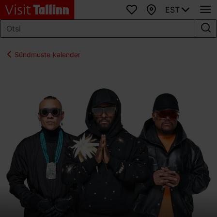
EST
Lemmikud
Kaart
Sündmuste kalender