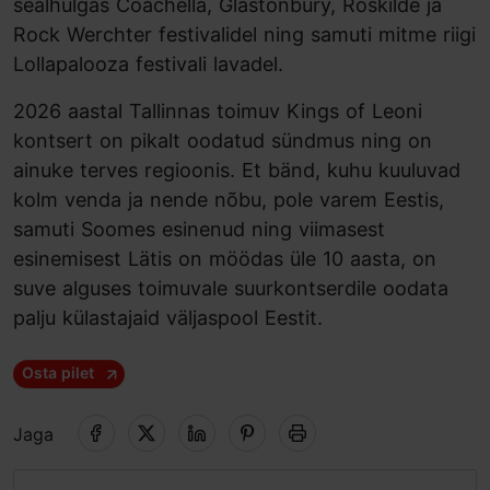
sealhulgas Coachella, Glastonbury, Roskilde ja
Rock Werchter festivalidel ning samuti mitme riigi
Lollapalooza festivali lavadel.
2026 aastal Tallinnas toimuv Kings of Leoni
kontsert on pikalt oodatud sündmus ning on
ainuke terves regioonis. Et bänd, kuhu kuuluvad
kolm venda ja nende nõbu, pole varem Eestis,
samuti Soomes esinenud ning viimasest
esinemisest Lätis on möödas üle 10 aasta, on
suve alguses toimuvale suurkontserdile oodata
palju külastajaid väljaspool Eestit.
Osta pilet
Jaga