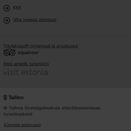
KKK
Võta meiega ühendust
TripAdvisori® hinnangud ja arvustused
Eesti ametlik turismiinfo
© Tallinna Strateegiakeskuse ettevõtlusteenistuse
turismiosakond
Küpsiste eelistused