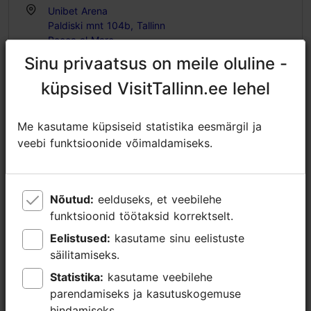
Unibet Arena
Paldiski mnt 104b, Tallinn
Rocca al Mare
Sinu privaatsus on meile oluline -
Sinu privaatsus on meile oluline -
14.06.2026
küpsised VisitTallinn.ee lehel
küpsised VisitTallinn.ee lehel
https://balticlive.ee/sundmus/14-06-25-kings-of-leon/
https://www.facebook.com/events/1165095325253687
Me kasutame küpsiseid statistika eesmärgil ja
Me kasutame küpsiseid statistika eesmärgil ja
veebi funktsioonide võimaldamiseks.
veebi funktsioonide võimaldamiseks.
info@unibetarena.ee
+372 5345 7373
Nõutud:
Nõutud:
eelduseks, et veebilehe
eelduseks, et veebilehe
Lisainfo
funktsioonid töötaksid korrektselt.
funktsioonid töötaksid korrektselt.
Loe lähemalt
Tähtsündmus
Eelistused:
Eelistused:
kasutame sinu eelistuste
kasutame sinu eelistuste
säilitamiseks.
säilitamiseks.
Broneeri
Statistika:
Statistika:
kasutame veebilehe
kasutame veebilehe
parendamiseks ja kasutuskogemuse
parendamiseks ja kasutuskogemuse
hindamiseks.
hindamiseks.