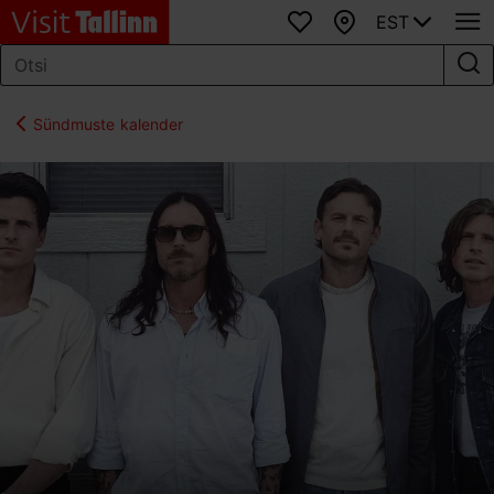
EST
Lemmikud
Kaart
Sündmuste kalender