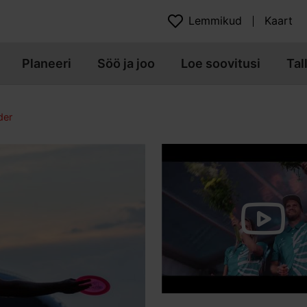
Lemmikud
Kaart
Planeeri
Söö ja joo
Loe soovitusi
Tal
der