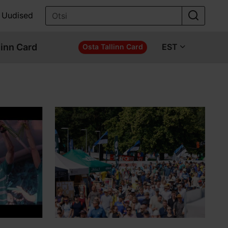
Uudised
linn Card
EST
Osta Tallinn Card