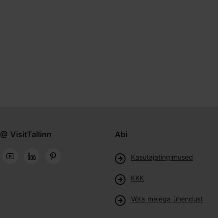
@ VisitTallinn
Abi
Kasutajatingimused
KKK
Võta meiega ühendust