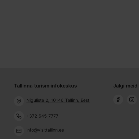
Tallinna turismiinfokeskus
Jälgi meid 
Niguliste 2, 10146 Tallinn, Eesti
+372 645 7777
info@visittallinn.ee