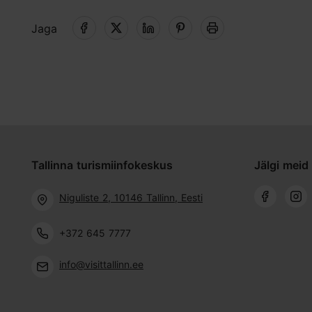
Jaga
Tallinna turismiinfokeskus
Jälgi meid 
Niguliste 2, 10146 Tallinn, Eesti
+372 645 7777
info@visittallinn.ee