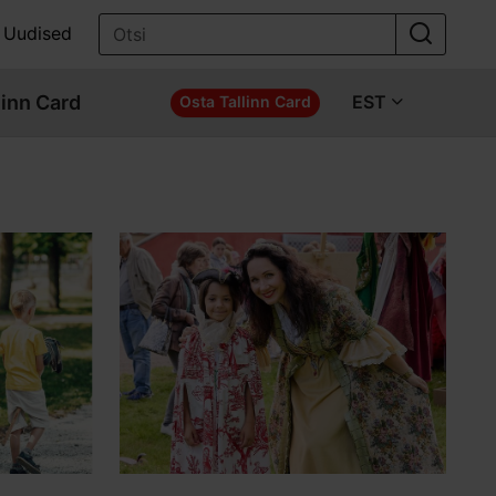
Uudised
linn Card
EST
Osta Tallinn Card