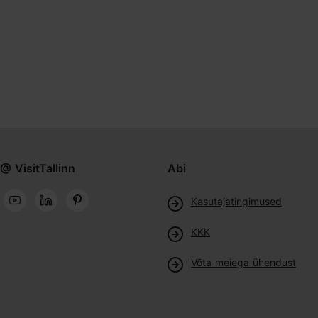
@ VisitTallinn
Abi
Kasutajatingimused
KKK
Võta meiega ühendust