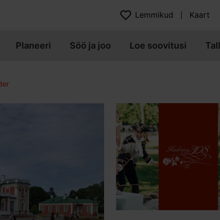
Lemmikud
Kaart
Planeeri
Söö ja joo
Loe soovitusi
Tal
der