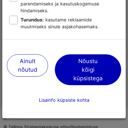
parendamiseks ja kasutuskogemuse
Abi
hindamiseks.
Kasutajatingimused
Turundus:
kasutame reklaamide
muutmiseks sinule asjakohasemaks.
KKK
Võta meiega ühendust
Ainult
Nõustu
TripAdvisori® hinnangud ja arvustused
nõutud
kõigi
küpsistega
Eesti ametlik turismiinfo
Lisainfo küpsiste kohta
© Tallinna Strateegiakeskuse ettevõtlusteenistuse