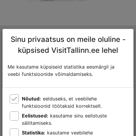
Tallinna turismiinfokeskus
Sinu privaatsus on meile oluline -
Niguliste 2, 10146 Tallinn, Eesti
küpsised VisitTallinn.ee lehel
+372 645 7777
Me kasutame küpsiseid statistika eesmärgil ja
veebi funktsioonide võimaldamiseks.
info@visittallinn.ee
Nõutud:
eelduseks, et veebilehe
Jälgi meid @ VisitTallinn
funktsioonid töötaksid korrektselt.
Eelistused:
kasutame sinu eelistuste
säilitamiseks.
Statistika:
kasutame veebilehe